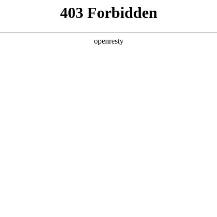
亚洲
丹 科威特 黎巴嫩 孟加拉国 马来西亚 尼泊尔 卡塔尔 沙特阿拉伯 叙利亚 泰
欧洲