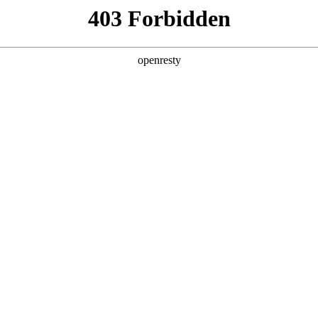
型
全球业务
新闻资讯
智能新能源
Hi4
投资者关系
亚洲
丹 科威特 黎巴嫩 孟加拉国 马来西亚 尼泊尔 卡塔尔 沙特阿拉伯 叙利亚 泰
欧洲
兰 意大利 英国
美洲
牙买加 墨西哥 乌拉圭 智利