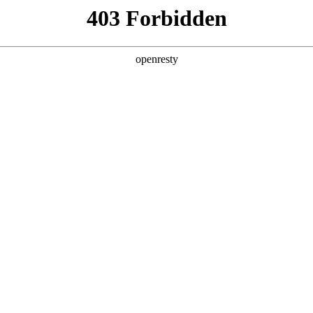
亚洲
丹 科威特 黎巴嫩 孟加拉国 马来西亚 尼泊尔 卡塔尔 沙特阿拉伯 叙利亚 泰
欧洲